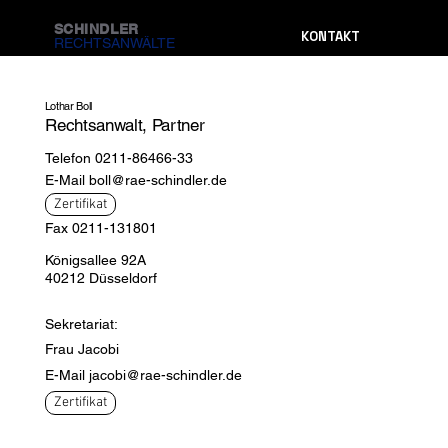
SCHINDLER
KONTAKT
RECHTSANWÄLTE
Lothar Boll
Rechtsanwalt, Partner
Telefon 0211-86466-33
E-Mail
boll@rae-schindler.de
Zertifikat
Fax 0211-131801
Königsallee 92A
40212 Düsseldorf
Sekretariat:
Frau Jacobi
E-Mail
jacobi@rae-schindler.de
Zertifikat